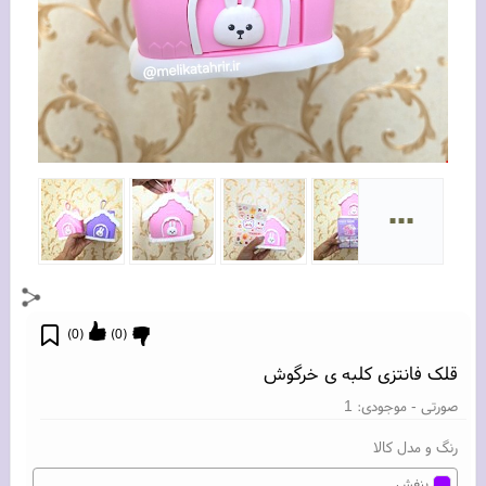
...
)
0
(
)
0
(
قلک فانتزی کلبه ی خرگوش
صورتی
- موجودی:
1
رنگ و مدل کالا
بنفش