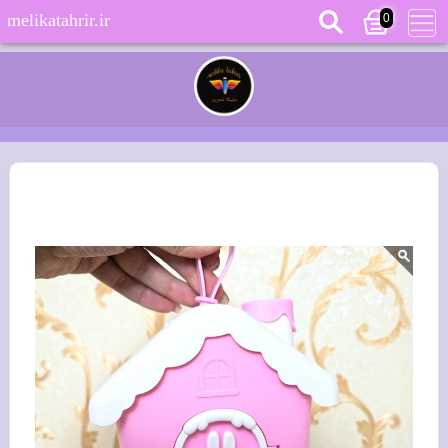
0
melikatahrir.ir