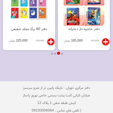
دفتر حاشیه دار دخترانه
دفتر 80 برگ مجلد شفیعی
225,000
185,000
تومان
تومان
230,000
190,000
دفتر مرکزی :تهران - نارمک پایین تر از مترو سرسبز
خیابان کیانی ثابت پشت بستنی حاجی نوروز پاساژ
کیش طبقه منفی 1 پلاک 12
| تلفن های تماس : 09193006064