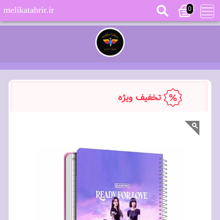
0
melikatahrir.ir
تخفیف ویژه